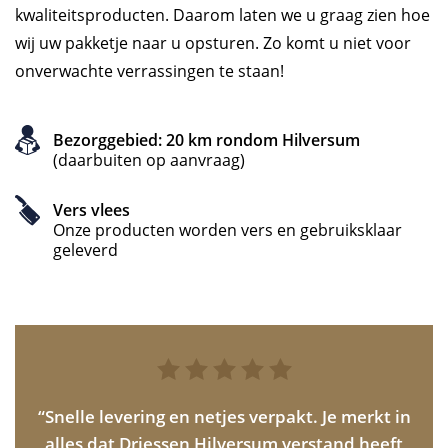
kwaliteitsproducten. Daarom laten we u graag zien hoe
wij uw pakketje naar u opsturen. Zo komt u niet voor
onverwachte verrassingen te staan!
Bezorggebied: 20 km rondom Hilversum
(daarbuiten op aanvraag)
Vers vlees
Onze producten worden vers en gebruiksklaar
geleverd
ees.
“Snelle levering en netjes verpakt. Je merkt in
“M
ng
alles dat Driessen Hilversum verstand heeft
tev