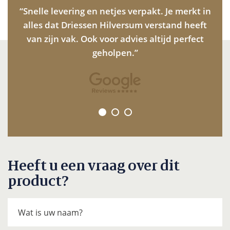
ees.
“Snelle levering en netjes verpakt. Je merkt in
“M
ng
alles dat Driessen Hilversum verstand heeft
tev
van zijn vak. Ook voor advies altijd perfect
n
geholpen.”
Heeft u een vraag over dit
product?
Wat is uw naam?