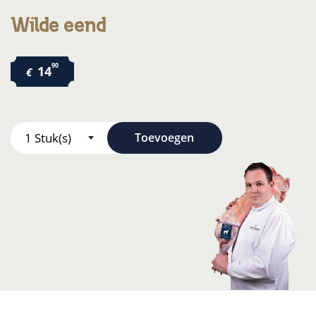
Wilde eend
90
14
€
Toevoegen